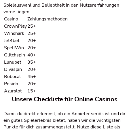
Spielauswahl und Beliebtheit in den Nutzererfahrungen
vorne liegen.
Casino
Zahlungsmethoden
CrownPlay
25+
Winshark
25+
Jet4bet
20+
SpellWin
20+
Glitchspin
40+
Lunubet
35+
Divaspin
20+
Robocat
45+
Posido
20+
Azurslot
15+
Unsere Checkliste für Online Casinos
Damit du direkt erkennst, ob ein Anbieter seriös ist und dir
ein gutes Spielerlebnis bietet, haben wir die wichtigsten
Punkte für dich zusammengestellt. Nutze diese Liste als