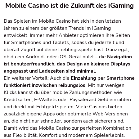
Mobile Casino ist die Zukunft des iGaming
Das Spielen im Mobile Casino hat sich in den letzten
Jahren zu einem der größten Trends im iGaming
entwickelt. Immer mehr Anbieter optimieren ihre Seiten
für Smartphones und Tablets, sodass du jederzeit und
überall Zugriff auf deine Lieblingsspiele hast. Ganz egal,
ob du ein Android- oder iOS-Gerät nutzt – die
Navigation
ist benutzerfreundlich, das Design an kleinere Displays
angepasst und Ladezeiten sind minimal
.
Ein weiterer Vorteil: Auch die
Einzahlung per Smartphone
funktioniert inzwischen reibungslos
. Mit nur wenigen
Klicks kannst du über mobile Zahlungsmethoden wie
Kreditkarten, E-Wallets oder Paysafecard Geld einzahlen
und direkt mit Echtgeld spielen. Viele Casinos bieten
zusätzlich eigene Apps oder optimierte Web-Versionen
an, die nicht nur schneller, sondern auch sicherer sind.
Damit wird das Mobile Casino zur perfekten Kombination
aus Flexibilität, Komfort und modernem Spielerlebnis.