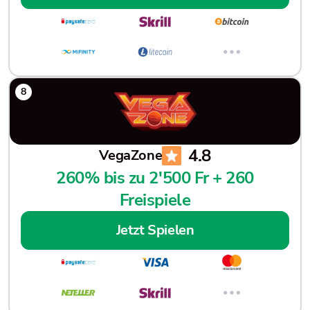
4.8
VegaZone
260% bis zu 2'500 Fr + 260
Freispiele
Jetzt Spielen