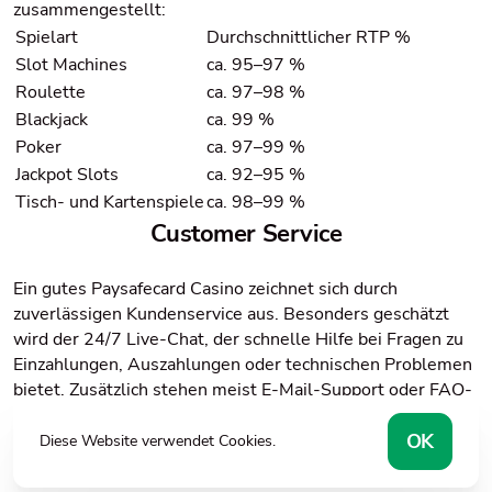
zusammengestellt:
Spielart
Durchschnittlicher RTP %
Slot Machines
ca. 95–97 %
Roulette
ca. 97–98 %
Blackjack
ca. 99 %
Poker
ca. 97–99 %
Jackpot Slots
ca. 92–95 %
Tisch- und Kartenspiele
ca. 98–99 %
Customer Service
Ein gutes Paysafecard Casino zeichnet sich durch
zuverlässigen Kundenservice aus. Besonders geschätzt
wird der 24/7 Live-Chat, der schnelle Hilfe bei Fragen zu
Einzahlungen, Auszahlungen oder technischen Problemen
bietet. Zusätzlich stehen meist E-Mail-Support oder FAQ-
Bereiche zur Verfügung.
OK
Verantwortungsvolles Spielen
Diese Website verwendet Cookies.