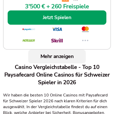
3'500 € + 260 Freispiele
Jetzt Spielen
Mehr anzeigen
Casino Vergleichstabelle - Top 10
Paysafecard Online Casinos für Schweizer
Spieler in 2026
Wir haben die besten 10 Online Casinos mit Paysafecard
für Schweizer Spieler 2026 nach klaren Kriterien für dich
ausgewählt. In der Vergleichstabelle findest du auf einen
Blick, welche Anbieter bei Sicherheit, Bonusangeboten,