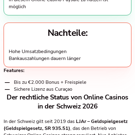
möglich
Nachteile:
Hohe Umsatzbedingungen
Bankauszahlungen dauern länger
Features:
Bis zu €2.000 Bonus + Freispiele
Sichere Lizenz aus Curaçao
Der rechtliche Status von Online Casinos
in der Schweiz 2026
In der Schweiz gilt seit 2019 das
LJAr – Geldspielgesetz
(Geldspielgesetz, SR 935.51)
, das den Betrieb von