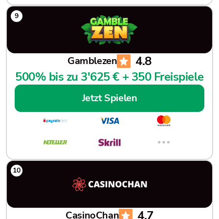
4.8
Gamblezen
500% bis zu 3'625 € + 350 Freispiele
Jetzt Spielen
4.7
CasinoChan