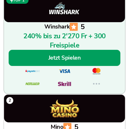
5
Winshark
240% bis zu 2'270 Fr + 300
Freispiele
Jetzt Spielen
5
Mino