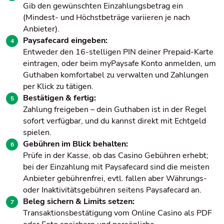
Gib den gewünschten Einzahlungsbetrag ein
(Mindest- und Höchstbeträge variieren je nach
Anbieter).
Paysafecard eingeben:
Entweder den 16-stelligen PIN deiner Prepaid-Karte
eintragen, oder beim myPaysafe Konto anmelden, um
Guthaben komfortabel zu verwalten und Zahlungen
per Klick zu tätigen.
Bestätigen & fertig:
Zahlung freigeben – dein Guthaben ist in der Regel
sofort verfügbar, und du kannst direkt mit Echtgeld
spielen.
Gebühren im Blick behalten:
Prüfe in der Kasse, ob das Casino Gebühren erhebt;
bei der Einzahlung mit Paysafecard sind die meisten
Anbieter gebührenfrei, evtl. fallen aber Währungs-
oder Inaktivitätsgebühren seitens Paysafecard an.
Beleg sichern & Limits setzen:
Transaktionsbestätigung vom Online Casino als PDF