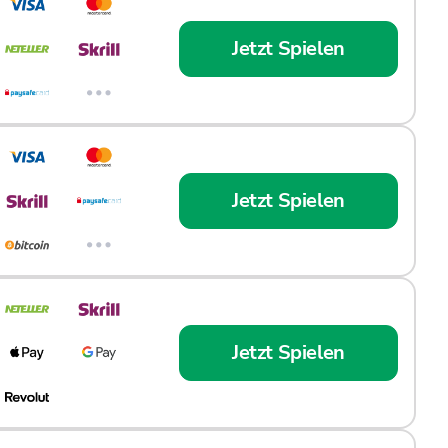
Jetzt Spielen
Jetzt Spielen
Jetzt Spielen