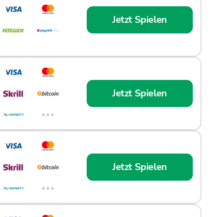
Jetzt Spielen
Jetzt Spielen
Jetzt Spielen