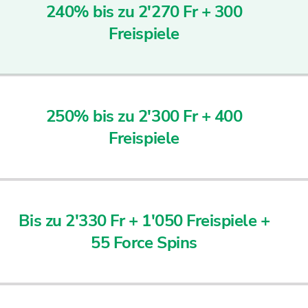
240% bis zu 2'270 Fr + 300
Freispiele
250% bis zu 2'300 Fr + 400
Freispiele
Bis zu 2'330 Fr + 1'050 Freispiele +
55 Force Spins