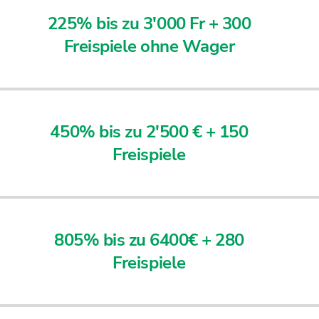
225% bis zu 3'000 Fr + 300
Freispiele ohne Wager
450% bis zu 2'500 € + 150
Freispiele
805% bis zu 6400€ + 280
Freispiele