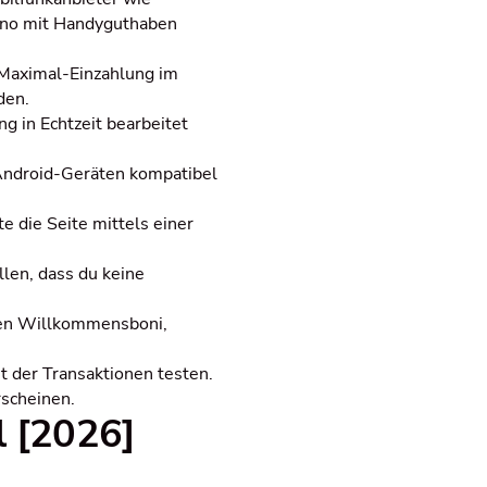
sino mit Handyguthaben
d Maximal-Einzahlung im
den.
g in Echtzeit bearbeitet
 Android-Geräten kompatibel
e die Seite mittels einer
llen, dass du keine
ten Willkommensboni,
t der Transaktionen testen.
scheinen.
l [2026]