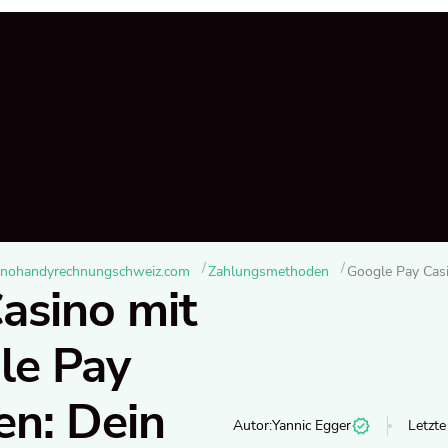
inohandyrechnungschweiz.com
Zahlungsmethoden
Google Pay Cas
asino mit
le Pay
en: Dein
Autor:
Yannic Egger
Letzte