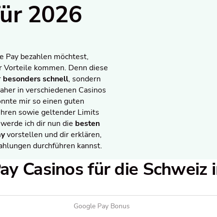
für 2026
e Pay bezahlen möchtest,
er Vorteile kommen. Denn diese
r
besonders schnell
, sondern
 daher in verschiedenen Casinos
onnte mir so einen guten
hren sowie geltender Limits
 werde ich dir nun die
besten
ay
vorstellen und dir erklären,
Zahlungen durchführen kannst.
ay Casinos für die Schweiz
Google Pay Bonus