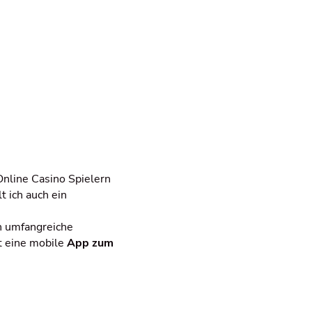
Online Casino Spielern
t ich auch ein
h umfangreiche
et eine mobile
App zum