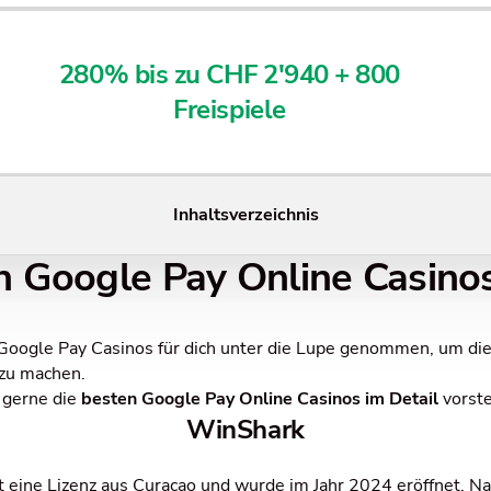
280% bis zu CHF 2'940 + 800
Freispiele
Inhaltsverzeichnis
n Google Pay Online Casinos
y Online Casinos im Detail
 Google Pay Casinos für dich unter die Lupe genommen, um die
ures der Zahlungen
zu machen.
 gerne die
besten Google Pay Online Casinos im Detail
vorste
gle Pay in Online Spielbanken
WinShark
ogle Pay
t eine Lizenz aus Curacao und wurde im Jahr 2024 eröffnet. 