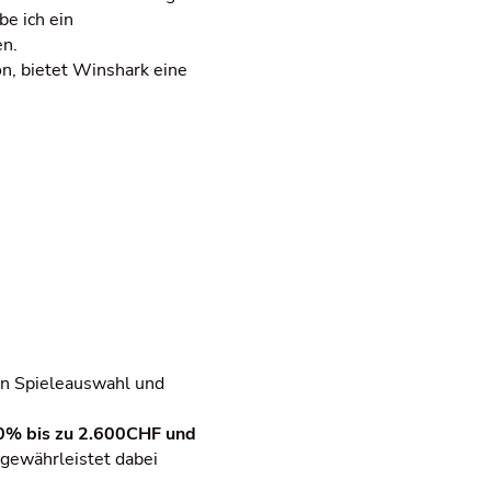
be ich ein
en.
on, bietet Winshark eine
gen Spieleauswahl und
0% bis zu 2.600CHF und
 gewährleistet dabei