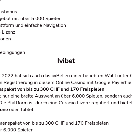
ensbonus
ebot mit über 5.000 Spielen
ttform und einfache Navigation
 Lizenz
ionen
bedingungen
Ivibet
 2022 hat sich auch das iviBet zu einer beliebten Wahl unter 
n Registrierung in diesem Online Casino mit Google Pay erhiel
paket von bis zu 300 CHF und 170 Freispielen
.
t nur eine breite Auswahl an über 6.000 Spielen, sondern auc
e Plattform ist durch eine Curacao Lizenz reguliert und biet
hone
oder Tablet.
nspaket von bis zu 300 CHF und 170 Freispielen
r 6.000 Spielen