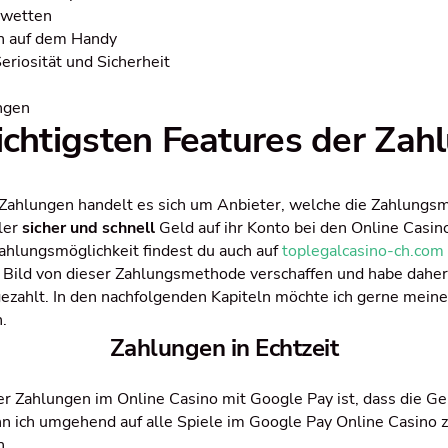
twetten
n auf dem Handy
eriosität und Sicherheit
ngen
ichtigsten Features der Zah
 Zahlungen handelt es sich um Anbieter, welche die Zahlung
ler
sicher und schnell
Geld auf ihr Konto bei den Online Casi
ahlungsmöglichkeit findest du auch auf
toplegalcasino-ch.com
s Bild von dieser Zahlungsmethode verschaffen und habe daher 
ezahlt. In den nachfolgenden Kapiteln möchte ich gerne meine
.
Zahlungen in Echtzeit
der Zahlungen im Online Casino mit Google Pay ist, dass die G
n ich umgehend auf alle Spiele im Google Pay Online Casino zu
n.