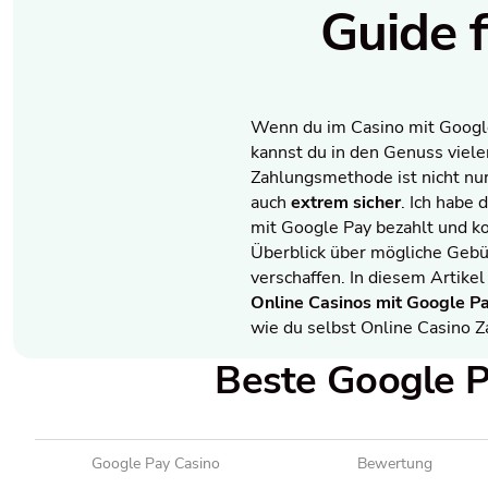
Guide 
Wenn du im Casino mit Googl
kannst du in den Genuss viel
Zahlungsmethode ist nicht nu
auch
extrem sicher
. Ich habe
mit Google Pay bezahlt und k
Überblick über mögliche Gebü
verschaffen. In diesem Artikel
Online Casinos mit Google P
wie du selbst Online Casino 
Beste Google P
Google Pay Casino
Bewertung