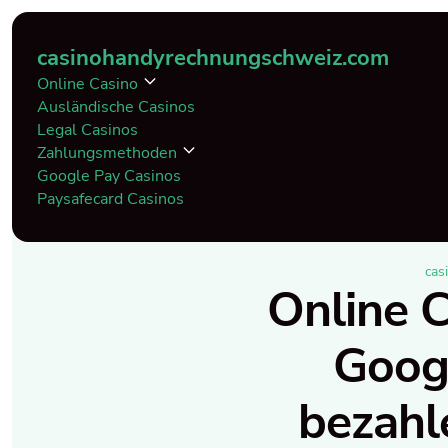
casinohandyrechnungschweiz.com
Online Casino
Ausländische Casinos
Legal Casinos
Zahlungsmethoden
Google Pay Casinos
Paysafecard Casinos
cas
Online C
Goog
bezahl